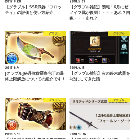
2017.9.28
2018.5.31
【グラブル】SSR武器「フロッ
【グラブル雑記】朗報！6月にゼ
ティ」の評価と使い方紹介
ノイフ戦が復刻！・・・あれ？四
象・・・あれ？
グラブル
グラブル
2017.6.9
2019.4.15
[グラブル]秘丹弥虚羅多包丁の最
【グラブル雑記】火の終末武器を
終上限解放についての紹介です！
4凸にしてきた話
グラブル
グラブル
2018.5.12
2018.12.16