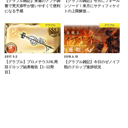
【グラブル雑記】来週のアプデ調
【グラブル雑記】今月にフォール
整で梵天添甲が使いやすくて便利
ンソード！来月にサティフィケイ
になる予感
トの上限解放…
グラブル
グラブル
2017.9.2
2018.6.10
【グラブル】プロメテウスHL周
【グラブル雑記】今日のゼノイフ
回ドロップ結果報告【1~12周
戦のドロップ進捗状況
目】