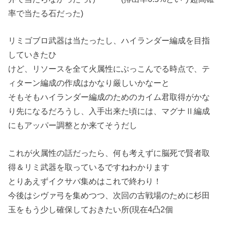
率で当たる石だった)
リミゴブロ武器は当たったし、ハイランダー編成を目指
していきたひ
けど、リソースを全て火属性にぶっこんでる時点で、テ
ィターン編成の作成はかなり厳しいかなーと
そもそもハイランダー編成のためのカイム君取得がかな
り先になるだろうし、入手出来た頃には、マグナⅡ編成
にもアッパー調整とか来てそうだし
これが火属性の話だったら、何も考えずに脳死で賢者取
得＆リミ武器を取っているですねわかります
とりあえずイクサバ集めはこれで終わり！
今後はシヴァ弓を集めつつ、次回の古戦場のために杉田
玉をもう少し確保しておきたい所(現在4凸2個