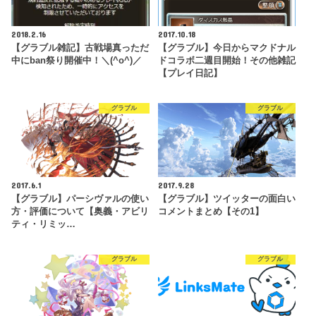
2018.2.16
2017.10.18
【グラブル雑記】古戦場真っただ
【グラブル】今日からマクドナル
中にban祭り開催中！＼(^o^)／
ドコラボ二週目開始！その他雑記
【プレイ日記】
グラブル
グラブル
2017.6.1
2017.9.28
【グラブル】パーシヴァルの使い
【グラブル】ツイッターの面白い
方・評価について【奥義・アビリ
コメントまとめ【その1】
ティ・リミッ…
グラブル
グラブル