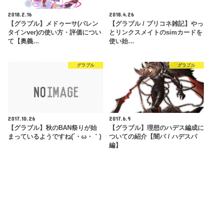
2018.2.16
2018.4.26
【グラブル】メドゥーサ(バレン
【グラブル / プリコネ雑記】やっ
タインver)の使い方・評価につい
とリンクスメイトのsimカードを
て【奥義…
使い始…
グラブル
グラブル
2017.10.26
2017.6.9
【グラブル】秋のBAN祭りが始
【グラブル】理想のハデス編成に
まっているようですね(´・ω・｀)
ついての紹介【闇パ / ハデスパ
編】