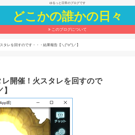
ゆるっと日常のブログです
どこかの誰かの日々
このブログについて
タレを回すのです・・・結果報告【＼(^o^)／】
タレ開催！火スタレを回すので
／】