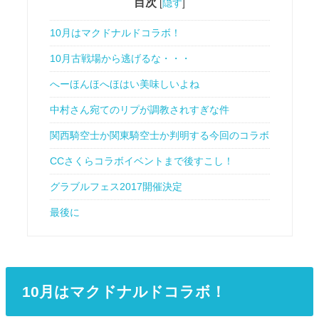
目次
[
隠す
]
10月はマクドナルドコラボ！
10月古戦場から逃げるな・・・
へーほんほへほはい美味しいよね
中村さん宛てのリプが調教されすぎな件
関西騎空士か関東騎空士か判明する今回のコラボ
CCさくらコラボイベントまで後すこし！
グラブルフェス2017開催決定
最後に
10月はマクドナルドコラボ！