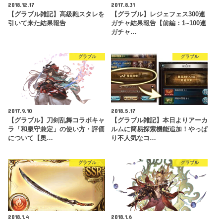
2018.12.17
2017.8.31
【グラブル雑記】高級鞄スタレを
【グラブル】レジェフェス300連
引いて来た結果報告
ガチャ結果報告【前編：1~100連
ガチャ…
グラブル
グラブル
2017.9.10
2018.5.17
【グラブル】刀剣乱舞コラボキャ
【グラブル雑記】本日よりアーカ
ラ「和泉守兼定」の使い方・評価
ルムに簡易探索機能追加！やっぱ
について【奥…
り不人気なコ…
グラブル
グラブル
2018.1.4
2018.1.6