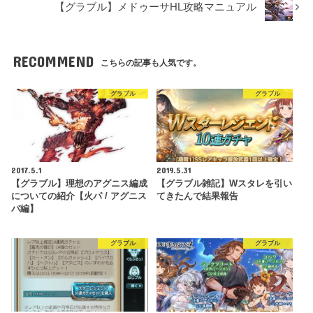
【グラブル】メドゥーサHL攻略マニュアル
RECOMMEND
こちらの記事も人気です。
グラブル
グラブル
2017.5.1
2019.5.31
【グラブル】理想のアグニス編成
【グラブル雑記】Wスタレを引い
についての紹介【火パ / アグニス
てきたんで結果報告
パ編】
グラブル
グラブル