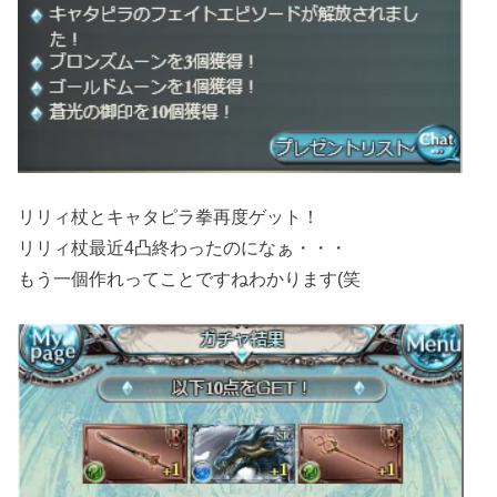
リリィ杖とキャタピラ拳再度ゲット！
リリィ杖最近4凸終わったのになぁ・・・
もう一個作れってことですねわかります(笑