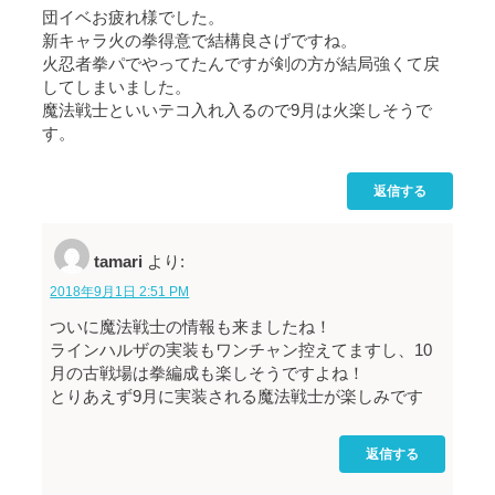
団イベお疲れ様でした。
新キャラ火の拳得意で結構良さげですね。
火忍者拳パでやってたんですが剣の方が結局強くて戻
してしまいました。
魔法戦士といいテコ入れ入るので9月は火楽しそうで
す。
返信する
tamari
より:
2018年9月1日 2:51 PM
ついに魔法戦士の情報も来ましたね！
ラインハルザの実装もワンチャン控えてますし、10
月の古戦場は拳編成も楽しそうですよね！
とりあえず9月に実装される魔法戦士が楽しみです
返信する