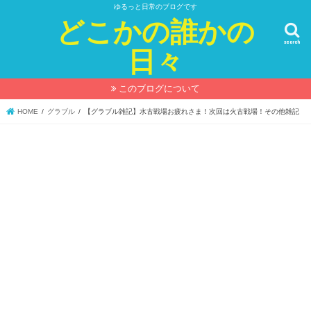
ゆるっと日常のブログです
どこかの誰かの
search
日々
このブログについて
HOME
グラブル
【グラブル雑記】水古戦場お疲れさま！次回は火古戦場！その他雑記