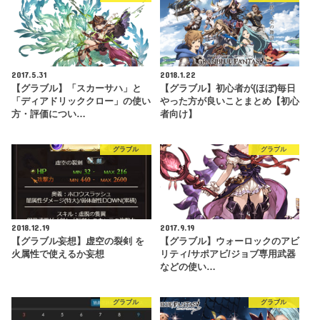
2017.5.31
2018.1.22
【グラブル】「スカーサハ」と
【グラブル】初心者が(ほぼ)毎日
「ディアドリッククロー」の使い
やった方が良いことまとめ【初心
方・評価につい…
者向け】
グラブル
グラブル
2018.12.19
2017.9.19
【グラブル妄想】虚空の裂剣 を
【グラブル】ウォーロックのアビ
火属性で使えるか妄想
リティ/サポアビ/ジョブ専用武器
などの使い…
グラブル
グラブル