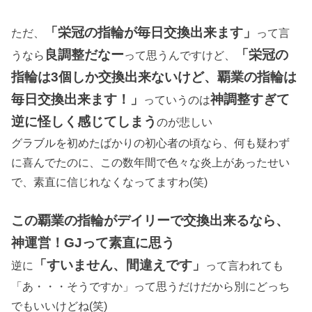
「栄冠の指輪が毎日交換出来ます」
ただ、
って言
良調整だなー
「栄冠の
うなら
って思うんですけど、
指輪は3個しか交換出来ないけど、覇業の指輪は
毎日交換出来ます！」
神調整すぎて
っていうのは
逆に怪しく感じてしまう
のが悲しい
グラブルを初めたばかりの初心者の頃なら、何も疑わず
に喜んでたのに、この数年間で色々な炎上があったせい
で、素直に信じれなくなってますわ(笑)
この覇業の指輪がデイリーで交換出来るなら、
神運営！GJって素直に思う
「すいません、間違えです」
逆に
って言われても
「あ・・・そうですか」って思うだけだから別にどっち
でもいいけどね(笑)