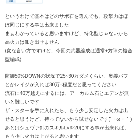
というわけで基本はどのサポ石を選んでも、攻撃力はほ
ぼ同じにする事は出来ました
まぁわかっていると思いますけど、特化型じゃないから
高火力は叩き出せません
(変な言い方ですけど、今回の武器編成は通常+方陣の複合
型編成)
防御50%DOWNの状況で25~30万ダメくらい。奥義バフ
とかレイジが入れば30万↑程度だと思ってください
流石に40万越えにするには、アーカルム石とエデンが無
いと難しいです
ザ・スターを手に入れたら、もう少し安定した火力は出
せると思うけど、持ってないから試せないです(´・ω・｀)
あとはシュヴァ剣のスキルLvを20にする事が出来れば、
もう少し火力は上がると思います