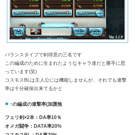
バランスタイプで剣得意の三名です
この編成のために生まれたようなキャラ達だと勝手に思
っています(笑)
コスモスBLは主人公には機能しませんが、それでも連撃
率は十分確保出来てるかと
↑の編成の連撃率(加護無
フェリ剣×2本：DA率10％
オメガ闘争：DATA率20%
コスモスBL：DA率20%