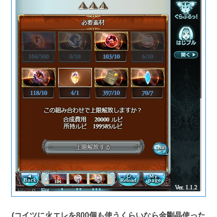
(コイツに火エレを800個も使うくらいなら金剛晶使った