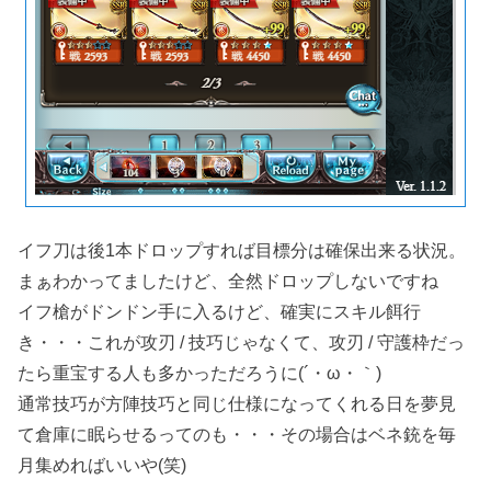
イフ刀は後1本ドロップすれば目標分は確保出来る状況。
まぁわかってましたけど、全然ドロップしないですね
イフ槍がドンドン手に入るけど、確実にスキル餌行
き・・・これが攻刃 / 技巧じゃなくて、攻刃 / 守護枠だっ
たら重宝する人も多かっただろうに(´・ω・｀)
通常技巧が方陣技巧と同じ仕様になってくれる日を夢見
て倉庫に眠らせるってのも・・・その場合はベネ銃を毎
月集めればいいや(笑)