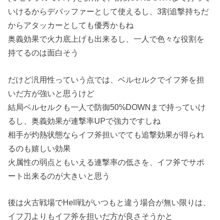
いけるからデバッファーとして使えるし、3割追撃持ちだ
からアタッカーとしても優秀かもね
奥義効果で火力底上げも出来るし、一人で色々な役割を
持てるのは面白そう
だけど汎用性っていう点では、ベルセルクでイフ斧を担
いだ方が強いと思うけど
結局ベルセルクも一人で防御50%DOWNまで持っていけ
るし、奥義効果が連撃率UPで強力ですしね
相手が灼熱状態ならイフ斧担いでても追撃効果が得られ
るのも嬉しい効果
火属性の弱点ともいえる連撃率の低さを、イフ斧でサポ
ート出来るのが大きいと思う
後は火古戦場でHell戦がいつもと違う場合が無い限りは、
イフ刀よりもイフ斧を担いだ方が良さそうかと