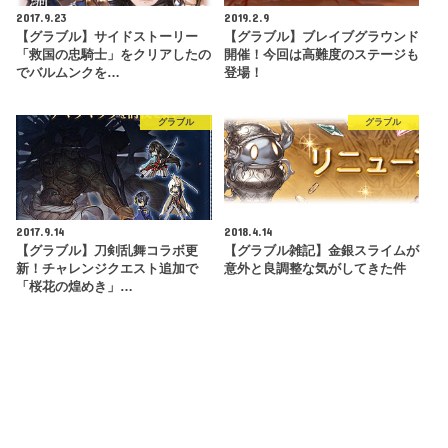
2017.9.23
2019.2.9
【グラブル】サイドストーリー
【グラブル】ブレイブグラウンド
「救国の忠騎士」をクリアしたの
開催！今回は高難度のステージも
でバルムンクを…
登場！
グラブル
グラブル
2017.9.14
2018.4.14
【グラブル】刀剣乱舞コラボ更
【グラブル雑記】金銀スライムが
新！チャレンジクエスト追加で
意外と良調整な気がしてきた件
「桜花の煌めき」…