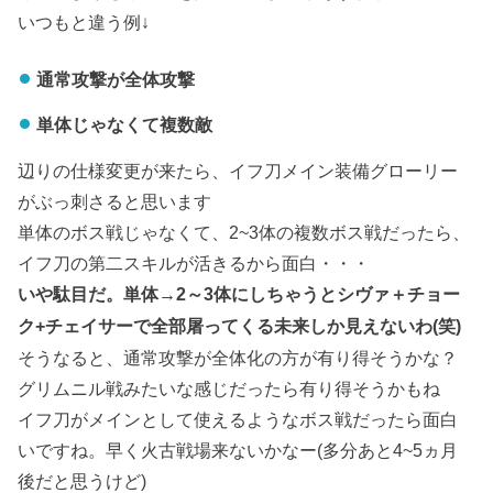
いつもと違う例↓
通常攻撃が全体攻撃
単体じゃなくて複数敵
辺りの仕様変更が来たら、イフ刀メイン装備グローリー
がぶっ刺さると思います
単体のボス戦じゃなくて、2~3体の複数ボス戦だったら、
イフ刀の第二スキルが活きるから面白・・・
いや駄目だ。単体→2～3体にしちゃうとシヴァ＋チョー
ク+チェイサーで全部屠ってくる未来しか見えないわ(笑)
そうなると、通常攻撃が全体化の方が有り得そうかな？
グリムニル戦みたいな感じだったら有り得そうかもね
イフ刀がメインとして使えるようなボス戦だったら面白
いですね。早く火古戦場来ないかなー(多分あと4~5ヵ月
後だと思うけど)