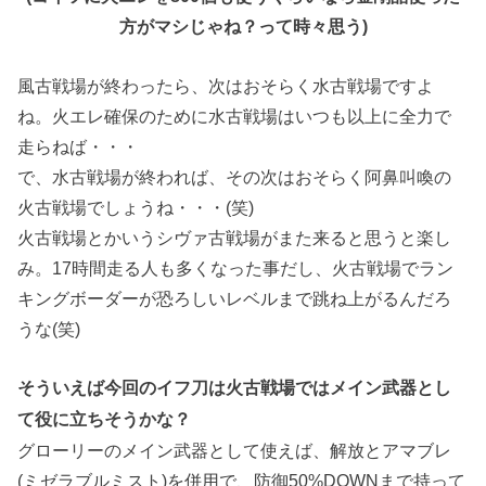
方がマシじゃね？って時々思う)
風古戦場が終わったら、次はおそらく水古戦場ですよ
ね。火エレ確保のために水古戦場はいつも以上に全力で
走らねば・・・
で、水古戦場が終われば、その次はおそらく阿鼻叫喚の
火古戦場でしょうね・・・(笑)
火古戦場とかいうシヴァ古戦場がまた来ると思うと楽し
み。17時間走る人も多くなった事だし、火古戦場でラン
キングボーダーが恐ろしいレベルまで跳ね上がるんだろ
うな(笑)
そういえば今回のイフ刀は火古戦場ではメイン武器とし
て役に立ちそうかな？
グローリーのメイン武器として使えば、解放とアマブレ
(ミゼラブルミスト)を併用で、防御50%DOWNまで持って