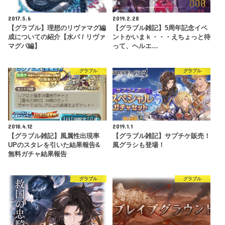
2017.5.6
2019.2.28
【グラブル】理想のリヴァマグ編
【グラブル雑記】5周年記念イベ
成についての紹介【水パ / リヴァ
ントかいまｋ・・・えちょっと待
マグパ編】
って、ヘルエ…
グラブル
グラブル
2018.4.12
2019.1.1
【グラブル雑記】風属性出現率
【グラブル雑記】サプチケ販売！
UPのスタレを引いた結果報告&
風グラシも登場！
無料ガチャ結果報告
グラブル
グラブル