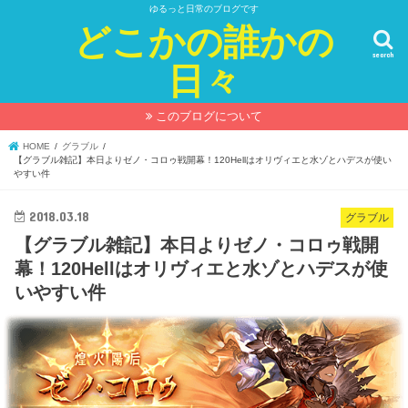
ゆるっと日常のブログです
どこかの誰かの
search
日々
このブログについて
HOME
グラブル
【グラブル雑記】本日よりゼノ・コロゥ戦開幕！120Hellはオリヴィエと水ゾとハデスが使い
やすい件
2018.03.18
グラブル
【グラブル雑記】本日よりゼノ・コロゥ戦開
幕！120Hellはオリヴィエと水ゾとハデスが使
いやすい件