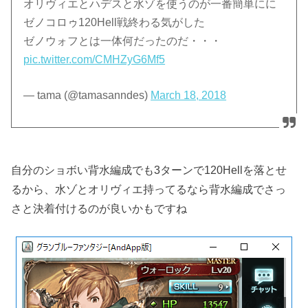
オリヴィエとハデスと水ゾを使うのが一番簡単にに
ゼノコロゥ120Hell戦終わる気がした
ゼノウォフとは一体何だったのだ・・・
pic.twitter.com/CMHZyG6Mf5
— tama (@tamasanndes)
March 18, 2018
自分のショボい背水編成でも3ターンで120Hellを落とせ
るから、水ゾとオリヴィエ持ってるなら背水編成でさっ
さと決着付けるのが良いかもですね