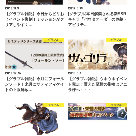
2018.11.9
2017.6.19
【グラブル雑記】今日からビリお
[グラブル]本日解禁される新SSR
じイベント復刻！ミッションがク
キャラ「バウタオーダ」の奥義・
リアしやすく…
アビリテ…
グラブル
グラブル
2018.12.16
2018.6.3
【グラブル雑記】今月にフォール
【グラブル雑記】ウホウホイベン
ンソード！来月にサティフィケイ
ト完走！貰えた至極の指輪はアニ
トの上限解放…
ラ様へ・・・
グラブル
グラブル