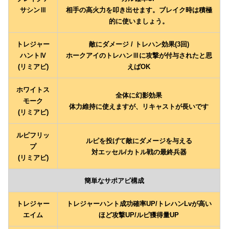
サシンⅢ
相手の高火力を叩き出せます。ブレイク時は積極
的に使いましょう。
トレジャー
敵にダメージ / トレハン効果(3回)
ハントⅣ
ホークアイのトレハンⅢに攻撃が付与されたと思
(リミアビ)
えばOK
ホワイトス
全体に幻影効果
モーク
体力維持に使えますが、リキャストが長いです
(リミアビ)
ルピフリッ
ルピを投げて敵にダメージを与える
プ
対エッセル/カトル戦の最終兵器
(リミアビ)
簡単なサポアビ構成
トレジャー
トレジャーハント成功確率UP/トレハンLvが高い
エイム
ほど攻撃UP/ルピ獲得量UP