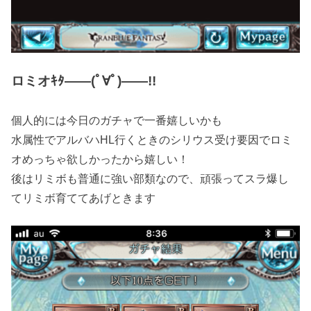
ロミオｷﾀ――(ﾟ∀ﾟ)――!!
個人的には今日のガチャで一番嬉しいかも
水属性でアルバハHL行くときのシリウス受け要因でロミ
オめっちゃ欲しかったから嬉しい！
後はリミボも普通に強い部類なので、頑張ってスラ爆し
てリミボ育ててあげときます