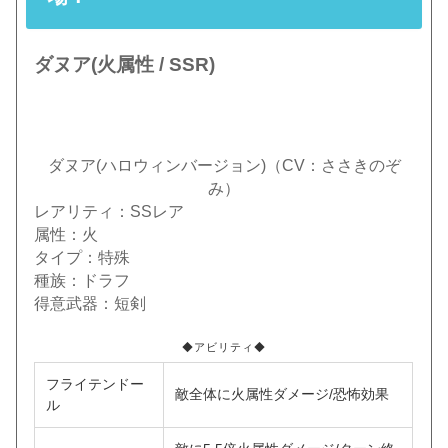
ダヌア(火属性 / SSR)
ダヌア(ハロウィンバージョン)（CV：ささきのぞ
み）
レアリティ：SSレア
属性：火
タイプ：特殊
種族：ドラフ
得意武器：短剣
◆アビリティ◆
フライテンドー
敵全体に火属性ダメージ/恐怖効果
ル