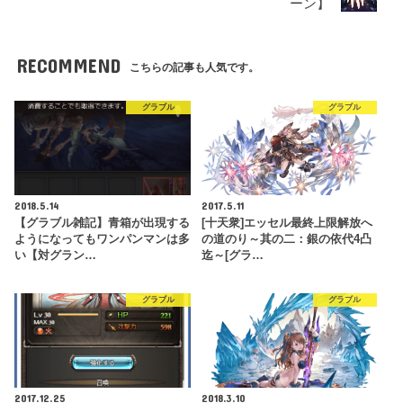
ーン】
RECOMMEND
こちらの記事も人気です。
グラブル
グラブル
2018.5.14
2017.5.11
【グラブル雑記】青箱が出現する
[十天衆]エッセル最終上限解放へ
ようになってもワンパンマンは多
の道のり～其の二：銀の依代4凸
い【対グラン…
迄～[グラ…
グラブル
グラブル
2017.12.25
2018.3.10