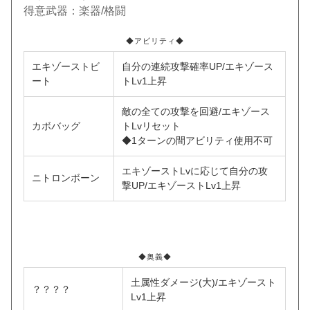
得意武器：楽器/格闘
◆アビリティ◆
エキゾーストビ
自分の連続攻撃確率UP/エキゾース
ート
トLv1上昇
敵の全ての攻撃を回避/エキゾース
カボバッグ
トLvリセット
◆1ターンの間アビリティ使用不可
エキゾーストLvに応じて自分の攻
ニトロンボーン
撃UP/エキゾーストLv1上昇
◆奥義◆
土属性ダメージ(大)/エキゾースト
？？？？
Lv1上昇