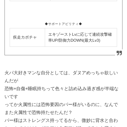
◆サポートアビリティ◆
エキゾーストLvに応じて連続攻撃確
疾走カボチャ
率UP/防御力DOWN(最大Lv3)
火パ大好きマンな自分としては、ダヌアめっちゃ欲しい
んだが
恐怖+自傷+睡眠持ちって色々と詰め込み過ぎ感が半端な
いです
ってか火属性には恐怖要因のパー様がいるのに、なんで
また火属性で恐怖持たせたんだ？
パー様はストレングス持ってるから、微妙に背水と合わ