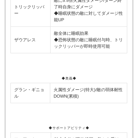
敵に5.5倍火属性ダメージ/ターン終
トリックリッパ
了時自身にダメージ
ー
◆睡眠状態の敵に対してダメージ性
能UP
敵全体に睡眠効果
ザウアレス
◆恐怖状態の敵に睡眠付与時、トリ
ックリッパーが即時使用可能
◆奥義◆
グラン・ギニョ
火属性ダメージ(特大)/敵の弱体耐性
ル
DOWN(累積)
◆サポートアビリティ◆