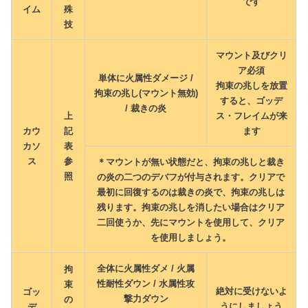
です
イム
殊
技
マウント及びクリ
ア必須
単体に火属性ダメージ /
拘束の兆しを放置
拘束の兆し(マウント無効)
すると、ゴッデ
/ 裁きの炎
上
ス・フレイムが来
カウ
記
ます
カソ
表
ス
参
＊マウントが無い状態だと、拘束の兆しと裁き
照
の炎の二つのデバフが付与されます。クリアで
最初に回復するのは裁きの炎で、拘束の兆しは
残ります。拘束の兆しを消したい場合はクリア
二回使うか、先にマウントを使用して、クリア
を使用しましょう。
全体に火属性ダメ / 火属
拘
性耐性ダウン / 水属性攻
束
絶対に受けないよ
ゴッ
撃力ダウン
の
うにしましょう
デ