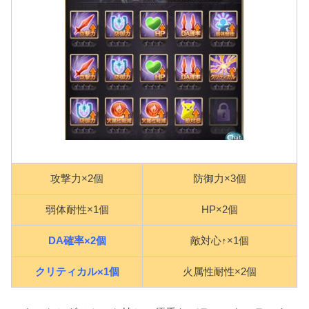
攻撃力×2個
防御力×3個
弱体耐性×1個
HP×2個
DA確率×2個
敵対心↑×1個
クリティカル×1個
火属性耐性×2個