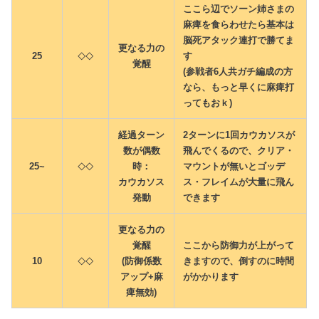
ここら辺でソーン姉さまの
麻痺を食らわせたら基本は
脳死アタック連打で勝てま
更なる力の
25
す
◇◇
覚醒
(参戦者6人共ガチ編成の方
なら、もっと早くに麻痺打
ってもおｋ)
経過ターン
2ターンに1回カウカソスが
数が偶数
飛んでくるので、クリア・
25~
時：
マウントが無いとゴッデ
◇◇
カウカソス
ス・フレイムが大量に飛ん
発動
できます
更なる力の
覚醒
ここから防御力が上がって
10
(防御係数
きますので、倒すのに時間
◇◇
アップ+麻
がかかります
痺無効)