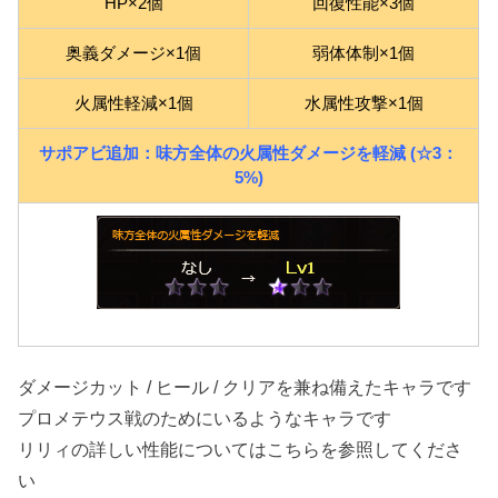
HP×2個
回復性能×3個
奥義ダメージ×1個
弱体体制×1個
火属性軽減×1個
水属性攻撃×1個
サポアビ追加：味方全体の火属性ダメージを軽減 (☆3：
5%)
ダメージカット / ヒール / クリアを兼ね備えたキャラです
プロメテウス戦のためにいるようなキャラです
リリィの詳しい性能についてはこちらを参照してくださ
い