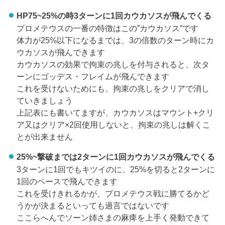
HP75~25%の時3ターンに1回カウカソスが飛んでくる
プロメテウスの一番の特徴はこの”カウカソス”です
体力が25%以下になるまでは、3の倍数のターン時にカ
ウカソスが飛んできます
カウカソスの効果で拘束の兆しを付与されると、次タ
ーンにゴッデス・フレイムが飛んできます
これを受けないためにも、拘束の兆しをクリアで消し
ていきましょう
上記表にも書いてますが、カウカソスはマウント+クリ
ア又はクリア×2回使用しないと、拘束の兆しは解くこ
とが出来ません
25%~撃破までは2ターンに1回カウカソスが飛んでくる
3ターンに1回でもキツイのに、25%を切ると2ターンに
1回のペースで飛んできます
これを受けきれるかが、プロメテウス戦に勝てるかど
うかが決まるといっても過言ではないです
ここらへんでソーン姉さまの麻痺を上手く発動できて