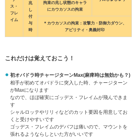
拘束の兆し状態のキャラ
兆
ス・
にカウカソスの拘束
し
フレ
付
イム
与
＊カウカソスの拘束：攻撃力・防御力ダウン、
時
アビリティ・奥義封印
これだけは覚えておこう！
初オバドラ時チャージターンMax(麻痺時は無効かも？)
相手が初めてオバドラに突入した時、チャージターン
がMaxになります
なので、ほぼ確実にゴッデス・フレイムが飛んできま
す
シャルロッテやリリィなどのカット要因を用意してお
くと受けやすいです
ゴッデス・フレイムのデバフは痛いので、マウントを
張れるようならしといた方がいいです