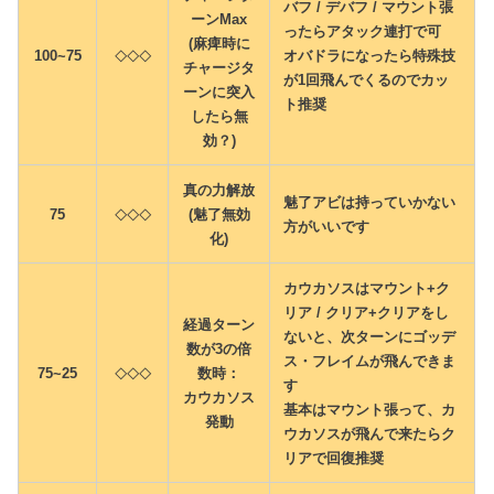
バフ / デバフ / マウント張
ーンMax
ったらアタック連打で可
(麻痺時に
100~75
オバドラになったら特殊技
◇◇◇
チャージタ
が1回飛んでくるのでカッ
ーンに突入
ト推奨
したら無
効？)
真の力解放
魅了アビは持っていかない
75
(魅了無効
◇◇◇
方がいいです
化)
カウカソスはマウント+ク
リア / クリア+クリアをし
経過ターン
ないと、次ターンにゴッデ
数が3の倍
ス・フレイムが飛んできま
75~25
数時：
◇◇◇
す
カウカソス
基本はマウント張って、カ
発動
ウカソスが飛んで来たらク
リアで回復推奨