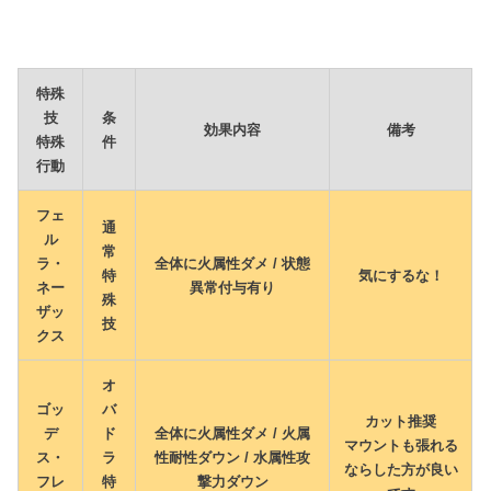
特殊
技
条
効果内容
備考
特殊
件
行動
フェ
通
ル
常
ラ・
全体に火属性ダメ / 状態
特
気にするな！
ネー
異常付与有り
殊
ザッ
技
クス
オ
ゴッ
バ
カット推奨
デ
ド
全体に火属性ダメ / 火属
マウントも張れる
ス・
ラ
性耐性ダウン / 水属性攻
ならした方が良い
フレ
特
撃力ダウン