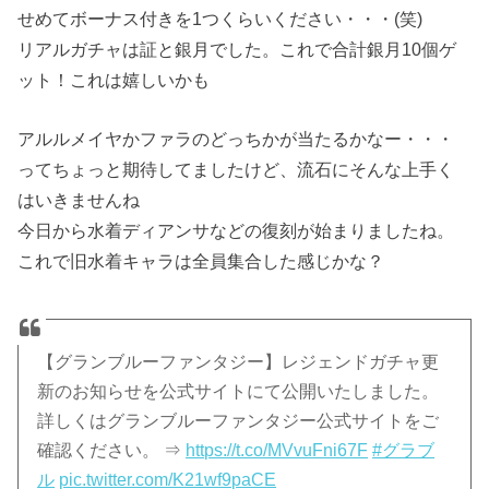
せめてボーナス付きを1つくらいください・・・(笑)
リアルガチャは証と銀月でした。これで合計銀月10個ゲ
ット！これは嬉しいかも
アルルメイヤかファラのどっちかが当たるかなー・・・
ってちょっと期待してましたけど、流石にそんな上手く
はいきませんね
今日から水着ディアンサなどの復刻が始まりましたね。
これで旧水着キャラは全員集合した感じかな？
【グランブルーファンタジー】レジェンドガチャ更
新のお知らせを公式サイトにて公開いたしました。
詳しくはグランブルーファンタジー公式サイトをご
確認ください。 ⇒
https://t.co/MVvuFni67F
#グラブ
ル
pic.twitter.com/K21wf9paCE