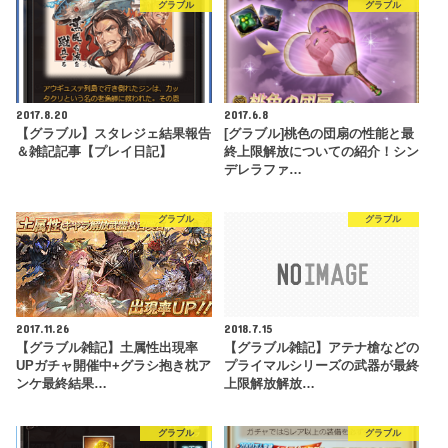
グラブル
グラブル
2017.8.20
2017.6.8
【グラブル】スタレジェ結果報告
[グラブル]桃色の団扇の性能と最
＆雑記記事【プレイ日記】
終上限解放についての紹介！シン
デレラファ…
グラブル
グラブル
2017.11.26
2018.7.15
【グラブル雑記】土属性出現率
【グラブル雑記】アテナ槍などの
UPガチャ開催中+グラシ抱き枕ア
プライマルシリーズの武器が最終
ンケ最終結果…
上限解放解放…
グラブル
グラブル