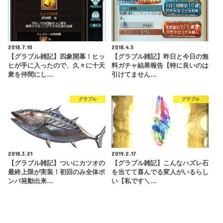
2018.7.10
2018.4.5
【グラブル雑記】四象開幕！ヒッ
【グラブル雑記】昨日と今日の無
ヒが手に入ったので、久々に十天
料ガチャ結果報告【特に良いのは
衆を仲間にし…
引けてません…
グラブル
グラブル
2018.3.21
2019.2.17
【グラブル雑記】ついにカツオの
【グラブル雑記】こんなハズレ石
最終上限が実装！初回のみ全体ポ
を当てて喜んでる変人がいるらし
ンバ発動出来…
い【私です＼…