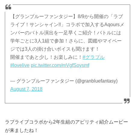
【グランブルーファンタジー】8/9から開催の「ラブ
ライブ！サンシャイン!!」コラボで加入するAqoursメ
ンバーのバトル演出を一足早くご紹介！バトルには
学年ごとに3人1組で参加！さらに、図鑑やマイペー
ジでは3人の掛け合いボイスも聞けます！
開催まであと少し！お楽しみに！
#グラブル
#lovelive
pic.twitter.com/mVgfSoysmf
— グランブルーファンタジー (@granbluefantasy)
August 7, 2018
ラブライブコラボから2年生組のアビリティ紹介ムービー
が来ましたね！