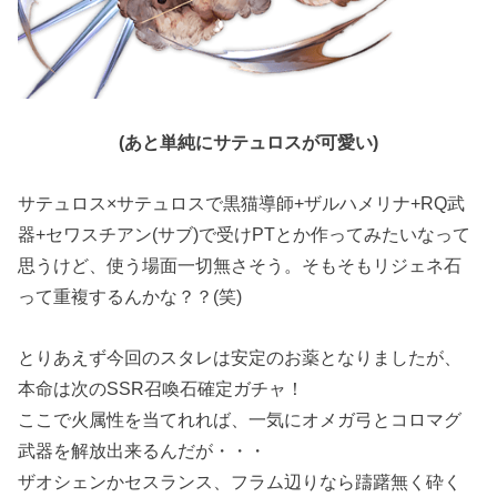
(あと単純にサテュロスが可愛い)
サテュロス×サテュロスで黒猫導師+ザルハメリナ+RQ武
器+セワスチアン(サブ)で受けPTとか作ってみたいなって
思うけど、使う場面一切無さそう。そもそもリジェネ石
って重複するんかな？？(笑)
とりあえず今回のスタレは安定のお薬となりましたが、
本命は次のSSR召喚石確定ガチャ！
ここで火属性を当てれれば、一気にオメガ弓とコロマグ
武器を解放出来るんだが・・・
ザオシェンかセスランス、フラム辺りなら躊躇無く砕く