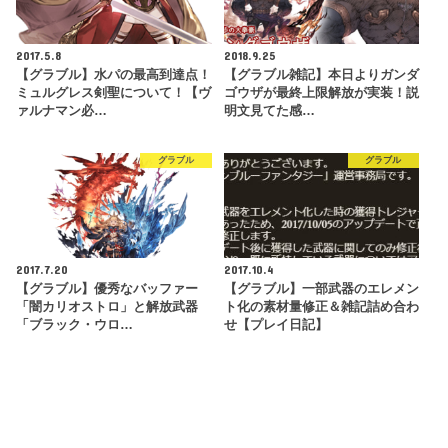
2017.5.8
2018.9.25
【グラブル】水パの最高到達点！
【グラブル雑記】本日よりガンダ
ミュルグレス剣聖について！【ヴ
ゴウザが最終上限解放が実装！説
ァルナマン必…
明文見てた感…
グラブル
グラブル
2017.7.20
2017.10.4
【グラブル】優秀なバッファー
【グラブル】一部武器のエレメン
「闇カリオストロ」と解放武器
ト化の素材量修正＆雑記詰め合わ
「ブラック・ウロ…
せ【プレイ日記】