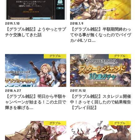
2019.1.10
2018.1.9
【グラブル雑記】ようやっとサプ
【グラブル雑記】半額期間終わっ
チケ交換してきた話
てやる事が無くなったのでバイヴ
カハHLソロ…
グラブル
グラブル
2018.4.27
2017.11.12
【グラブル雑記】明日から半額キ
【グラブル雑記】スタレジェ開催
ャンペーンが始まる！この土日で
中！さっそく回したので結果報告
輝きを稼げる…
【プレイ日記】
グラブル
グラブル