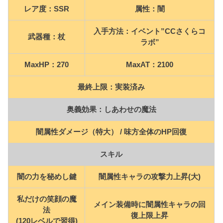
レア度：SSR
属性：闇
入手方法：イベント”CCさくらコ
武器種：杖
ラボ”
MaxHP：270
MaxAT：2100
最終上限：実装済み
奥義効果：しあわせの魔法
闇属性ダメージ（特大） / 味方全体のHP回復
スキル
闇の力を秘めし鍵
闇属性キャラの攻撃力上昇(大)
私だけの笑顔の魔
メイン装備時に闇属性キャラの回
法
復上限上昇
(120レベルで習得)