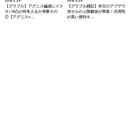
2018.5.29
2018.4.24
【グラブル】アグニス編成にイク
【グラブル雑記】本日のアプデで
サバ4凸が何本入るか考察その
光サルの上限解放が実装！汎用性
①【アグニス×…
が高い便利キ…