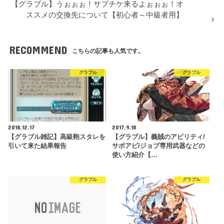
【グラブル】うぉぉぉ！サプチケ来るよぉぉぉ！オ
ススメの交換先について【初心者～中級者用】
RECOMMEND
こちらの記事も人気です。
グラブル
グラブル
2018.12.17
2017.9.18
【グラブル雑記】高級鞄スタレを
【グラブル】義賊のアビリティ/
引いて来た結果報告
サポアビ/ジョブ専用武器などの
使い方紹介【…
グラブル
グラブル