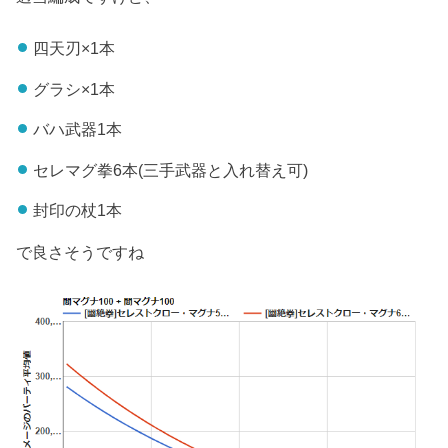
四天刃×1本
グラシ×1本
バハ武器1本
セレマグ拳6本(三手武器と入れ替え可)
封印の杖1本
で良さそうですね