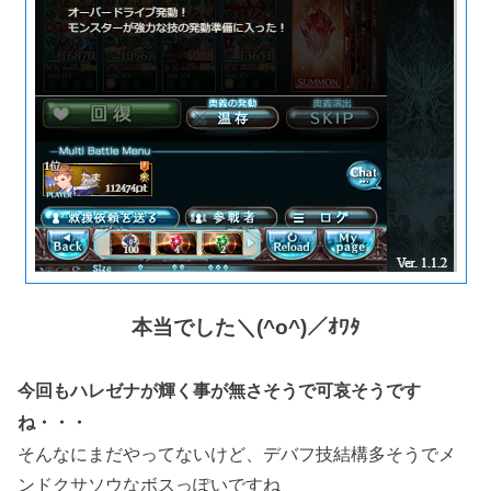
本当でした＼(^o^)／ｵﾜﾀ
今回もハレゼナが輝く事が無さそうで可哀そうです
ね・・・
そんなにまだやってないけど、デバフ技結構多そうでメ
ンドクサソウなボスっぽいですね