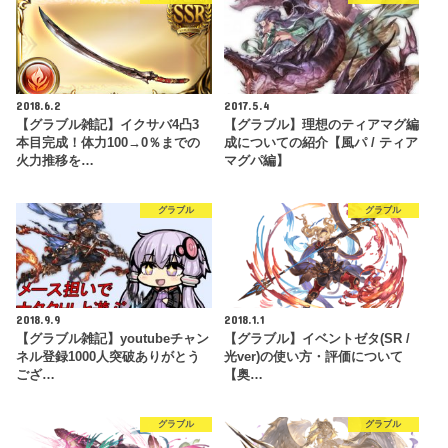
2018.6.2
2017.5.4
【グラブル雑記】イクサバ4凸3
【グラブル】理想のティアマグ編
本目完成！体力100→0％までの
成についての紹介【風パ / ティア
火力推移を…
マグパ編】
グラブル
グラブル
2018.9.9
2018.1.1
【グラブル雑記】youtubeチャン
【グラブル】イベントゼタ(SR /
ネル登録1000人突破ありがとう
光ver)の使い方・評価について
ござ…
【奥…
グラブル
グラブル