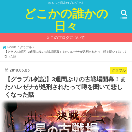
ゆるっと日常のブログです
どこかの誰かの
search
日々
このブログについて
HOME
グラブル
【グラブル雑記】3週間ぶりの古戦場開幕！またハレゼナが処刑されたって噂を聞いて悲しく
なった話
2018.05.23
グラブル
【グラブル雑記】3週間ぶりの古戦場開幕！ま
たハレゼナが処刑されたって噂を聞いて悲し
くなった話