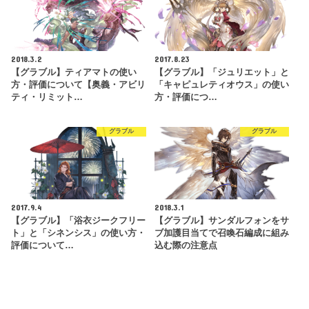
2018.3.2
2017.8.23
【グラブル】ティアマトの使い
【グラブル】「ジュリエット」と
方・評価について【奥義・アビリ
「キャピュレティオウス」の使い
ティ・リミット…
方・評価につ…
グラブル
グラブル
2017.9.4
2018.3.1
【グラブル】「浴衣ジークフリー
【グラブル】サンダルフォンをサ
ト」と「シネンシス」の使い方・
ブ加護目当てで召喚石編成に組み
評価について…
込む際の注意点