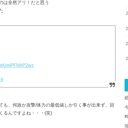
のは全然アリ！だと思う
た
.com/UmPFNhP2wz
19
ても、何故か攻撃/体力の最低値しか引く事が出来ず、回
るんですよね・・・(笑)