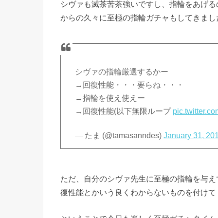
シヴァも滅茶苦茶強いですし、指輪をあげる
からの久々に至極の指輪ガチャもしてきまし
シヴァの指輪厳選するかー
→回復性能・・・要らね・・・
→指輪を使え使えー
→回復性能(以下無限ループ
pic.twitter
— たま (@tamasanndes)
January 31, 20
ただ、自分のシヴァ先生に至極の指輪を与え
復性能とかいう良くわからないものを付けてく