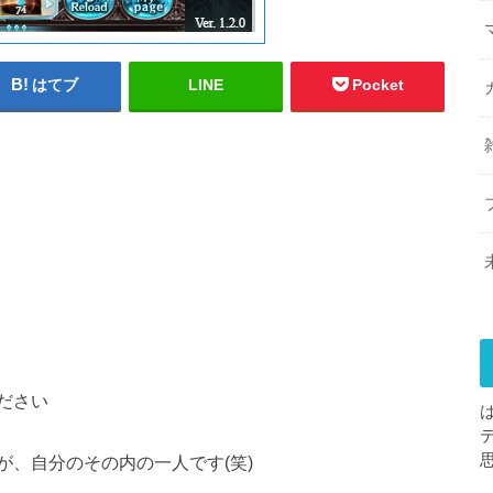
はてブ
LINE
Pocket
ださい
、自分のその内の一人です(笑)