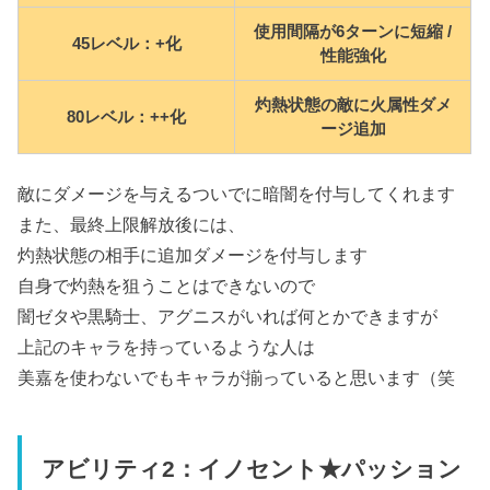
使用間隔が6ターンに短縮 /
45レベル：+化
性能強化
灼熱状態の敵に火属性ダメ
80レベル：++化
ージ追加
敵にダメージを与えるついでに暗闇を付与してくれます
また、最終上限解放後には、
灼熱状態の相手に追加ダメージを付与します
自身で灼熱を狙うことはできないので
闇ゼタや黒騎士、アグニスがいれば何とかできますが
上記のキャラを持っているような人は
美嘉を使わないでもキャラが揃っていると思います（笑
アビリティ2：イノセント★パッション