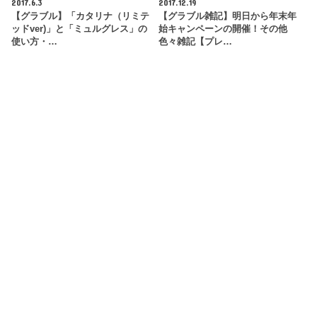
2017.6.3
2017.12.19
【グラブル】「カタリナ（リミテ
【グラブル雑記】明日から年末年
ッドver)」と「ミュルグレス」の
始キャンペーンの開催！その他
使い方・…
色々雑記【プレ…