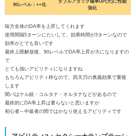
ダブルアタック確率UP(大)に性能
90レベル：++化
強化
味方全体のDA率を上昇してくれます
使用間隔5ターンにたいして、効果時間が3ターンなので
効率がとでも良いです
最終上限解放後、90レベルでDA率上昇が大になりますの
で
とても強いアビリティになりますね
もちろんアビリティ枠なので、四天刃の奥義効果で重複
します
闇パはケル銃・コルタナ・オルタナなどがあるので
最終的にDA率上昇は要らないと思いますが
初心者～中級者の間ではかなり使えるアビリティです