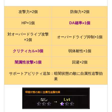
攻撃力×2個
防御力×2個
HP×1個
DA確率×1個
対オーバードライブ攻撃
オーバードライブ抑制×1個
×1個
クリティカル×3個
弱体耐性×1個
闇属性攻撃×1個
回避×2個
サポートアビリティ追加：暗闇状態の敵に自属性追撃効
果