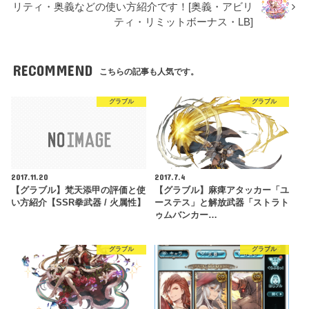
リティ・奥義などの使い方紹介です！[奥義・アビリ
ティ・リミットボーナス・LB]
RECOMMEND
こちらの記事も人気です。
グラブル
グラブル
2017.11.20
2017.7.4
【グラブル】梵天添甲の評価と使
【グラブル】麻痺アタッカー「ユ
い方紹介【SSR拳武器 / 火属性】
ーステス」と解放武器「ストラト
ゥムバンカー…
グラブル
グラブル