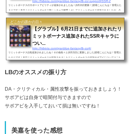
http://hibiota.com/granblue-fantasy/lb-ssr-support#SSR-2
リミットボーナスのサポートアビリティが追加されましたね！(6月21日更新！)皆様こんにちは！管理人た
まりです！本日よりリミットボーナス新しいキャラ解禁！そしてリミットボーナス追加されましたが、今
度はサポートアビリティの方です！追加リミットボーナスについ...
どこかの誰かの日々
【グラブル】6月21日までに追加されたリ
ミットボーナス追加されたSSRキャラに
つい...
http://hibiota.com/granblue-fantasy/lb-ssr#i
リミットボーナス(LB)追加されましたね！その他色々と(6月21日に更新しました)皆様こんにちは！管理人
たまりです！本日よりミットボーナスが追加されましたリミットボーナスの追加サポアビについてはこち
らを参照ください！6月21日にリミットボーナスが新規追加され...
LBのオススメの振り方
DA・クリティカル・属性攻撃を振っておきましょう！
サポアビは自身で暗闇付与できますので
サポアビを入手しておいて損は無いですね！
美嘉を使った感想