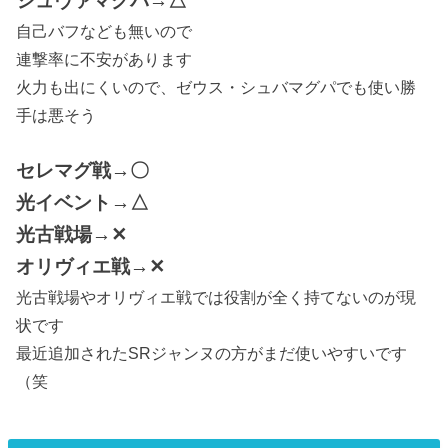
シュヴァマグパ→△
自己バフなども無いので
連撃率に不安があります
火力も出にくいので、ゼウス・シュバマグパでも使い勝
手は悪そう
セレマグ戦→〇
光イベント→△
光古戦場→✕
オリヴィエ戦→✕
光古戦場やオリヴィエ戦では役割が全く持てないのが現
状です
最近追加されたSRジャンヌの方がまだ使いやすいです
（笑