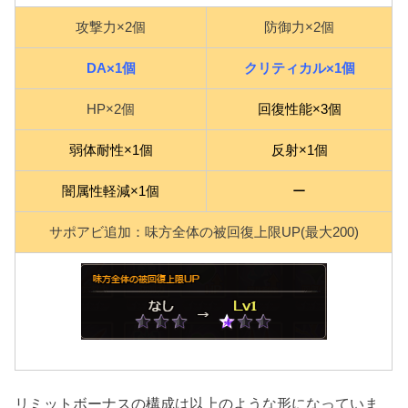
攻撃力×2個
防御力×2個
DA×1個
クリティカル×1個
HP×2個
回復性能×3個
弱体耐性×1個
反射×1個
闇属性軽減×1個
ー
サポアビ追加：味方全体の被回復上限UP(最大200)
リミットボーナスの構成は以上のような形になっていま