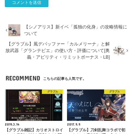
【シノアリス】新イベ「孤独の化身」の攻略情報に
ついて
【グラブル】風デバッファー「カルメリーナ」と解
放武器「グランテピエ」の使い方・評価について[奥
義・アビリティ・リミットボーナス・LB]
RECOMMEND
こちらの記事も人気です。
グラブル
グラブル
2019.3.14
2017.9.9
【グラブル雑記】カリオストロイ
【グラブル】刀剣乱舞コラボで初