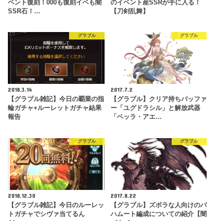
ベント復刻！000も復刻イベも闇
のイベント産SSRが手に入る！
SSR石！…
【刀剣乱舞】
グラブル
グラブル
2018.3.14
2017.7.2
【グラブル雑記】今日の覇業の指
【グラブル】クリア持ちバッファ
輪ガチャ+ルーレットガチャ結果
ー「ユグドラシル」と解放武器
報告
「ベッラ・アエ…
グラブル
グラブル
2018.12.30
2017.8.22
【グラブル雑記】今日のルーレッ
【グラブル】ズボラな人向けのバ
トガチャでシヴァ当てるん
ハムート編成についての紹介【闇