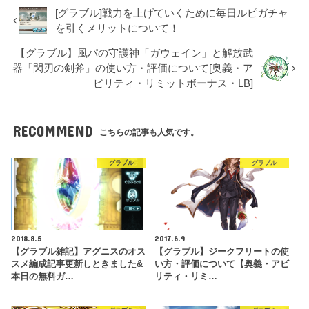
[グラブル]戦力を上げていくために毎日ルピガチャ
を引くメリットについて！
【グラブル】風パの守護神「ガウェイン」と解放武
器「閃刃の剣斧」の使い方・評価について[奥義・ア
ビリティ・リミットボーナス・LB]
RECOMMEND
こちらの記事も人気です。
グラブル
グラブル
2018.8.5
2017.6.9
【グラブル雑記】アグニスのオス
【グラブル】ジークフリートの使
スメ編成記事更新しときました&
い方・評価について【奥義・アビ
本日の無料ガ…
リティ・リミ…