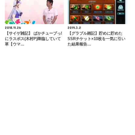
2018.11.26
2019.3.2
【サイゲ雑記】 ぱかチューブっ!
【グラブル雑記】貯めに貯めた
にラスボス(木村P)降臨していて
SSRチケット×10枚を一気に引い
草【ウマ…
た結果報告…