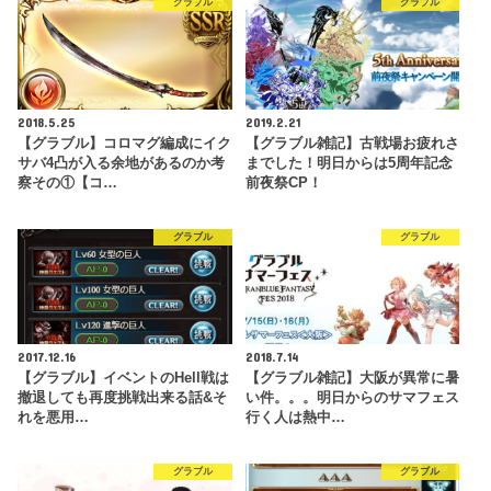
グラブル
グラブル
2018.5.25
2019.2.21
【グラブル】コロマグ編成にイク
【グラブル雑記】古戦場お疲れさ
サバ4凸が入る余地があるのか考
までした！明日からは5周年記念
察その①【コ…
前夜祭CP！
グラブル
グラブル
2017.12.16
2018.7.14
【グラブル】イベントのHell戦は
【グラブル雑記】大阪が異常に暑
撤退しても再度挑戦出来る話&そ
い件。。。明日からのサマフェス
れを悪用…
行く人は熱中…
グラブル
グラブル