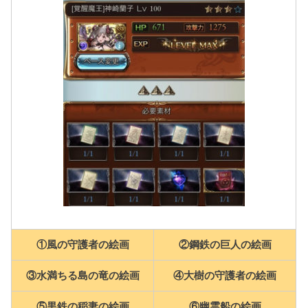
①風の守護者の絵画
②鋼鉄の巨人の絵画
③水満ちる島の竜の絵画
④大樹の守護者の絵画
⑤黒鉄の稲妻の絵画
⑥幽霊船の絵画