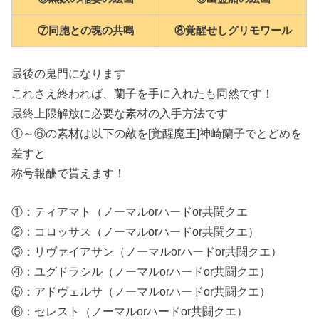
⑦同胞との魂の共鳴
⑧覚醒せしグリモワール
最後の鬼門になります
これさえ終われば、蘭子を手に入れたも同然です！
最終上限解放に必要な素材の入手方法です
①～⑥の素材は以下の敵を[覚醒魔王]神崎蘭子でとどめを
差すと
称号報酬で貰えます！
①：ティアマト（ノーマルorハードor共闘クエ
②：コロッサス（ノーマルorハードor共闘クエ）
③：リヴァイアサン（ノーマルorハードor共闘クエ）
④：ユグドラシル（ノーマルorハードor共闘クエ）
⑤：アドヴェルサ（ノーマルorハードor共闘クエ）
⑥：セレスト（ノーマルorハードor共闘クエ）