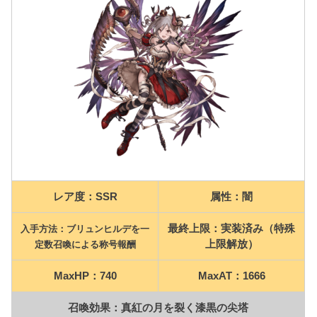
レア度：SSR
属性：闇
最終上限：実装済み（特殊
入手方法：
ブリュンヒルデを一
上限解放）
定数召喚による称号報酬
MaxHP：740
MaxAT：1666
召喚効果：真紅の月を裂く漆黒の尖塔