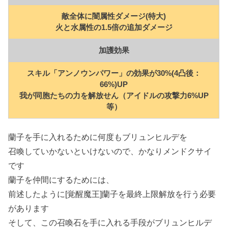
敵全体に闇属性ダメージ(特大)
火と水属性の1.5倍の追加ダメージ
加護効果
スキル「アンノウンパワー」の効果が30%(4凸後：
66%)UP
我が同胞たちの力を解放せん（アイドルの攻撃力6%UP
等）
蘭子を手に入れるために何度もブリュンヒルデを
召喚していかないといけないので、かなりメンドクサイ
です
蘭子を仲間にするためには、
前述したように[覚醒魔王]蘭子を最終上限解放を行う必要
があります
そして、この召喚石を手に入れる手段がブリュンヒルデ