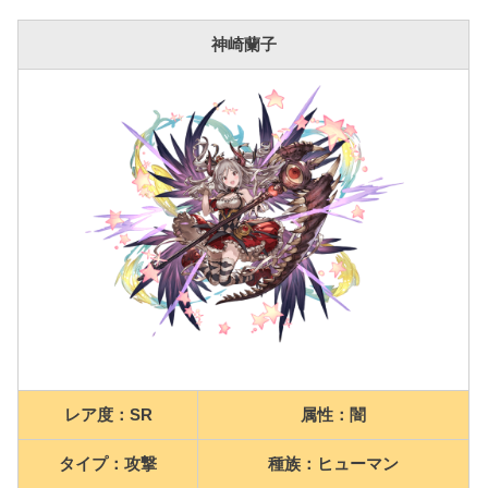
神崎蘭子
レア度：SR
属性：闇
タイプ：攻撃
種族：ヒューマン