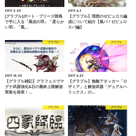
2017.5.22
2017.6.3
[グラブル]ポート・ブリーズ群島
【グラブル】理想のゼピュロス編
で手に入る「風伯の羽」「柔らか
成について紹介【風パ / ゼピュロ
い羽」「風…
スパ編】
グラブル
グラブル
2017.12.22
2017.6.23
【グラブル雑記】グラフェスでマ
【グラブル】無敵アタッカー「ロ
グナ武器強化&石の最終上限解放
ザミア」と解放武器「デュアルヘ
実装を発表！…
リックス」の…
グラブル
グラブル