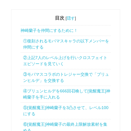
目次
[
隠す
]
神崎蘭子を仲間にするために！
①復刻されるモバマスキャラの以下メンバーを
仲間にする
②上記7人のレベル上げを行いクロスフェイト
エピソードを見ていく
③モバマスコラボのトレジャー交換で「ブリュ
ンヒルデ」を交換する
④ブリュンヒルデを666回召喚して[覚醒魔王]神
崎蘭子を手に入れる
⑤[覚醒魔王]神崎蘭子を3凸させて、レベル100
にする
⑥[覚醒魔王]神崎蘭子の最終上限解放素材を集
める