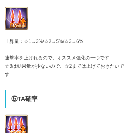
上昇量：☆1→3%/☆2→5%/☆3→6%
連撃率を上げれるので、オススメ強化の一つです
☆3は効果量が少ないので、☆2までは上げておきたいで
す
⑤TA確率