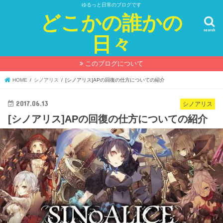
ゆるっと日常のブログです
どこかの誰かの
search
日々
このブログについて
HOME
シノアリス
[シノアリス]APの回復の仕方についての紹介
2017.06.13
シノアリス
[シノアリス]APの回復の仕方についての紹介