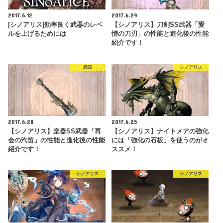
2017.6.12
2017.6.29
[シノアリス]効率良く武器のレベ
【シノアリス】刀剣SS武器「愛
ルを上げるためには
憎の刀刃」の性能と進化後の性能
紹介です！
武器
シノアリス
2017.6.28
2017.6.25
【シノアリス】楽器SS武器「再
【シノアリス】ナイトメアの強化
会の汽笛」の性能と進化後の性能
には「強化の石板」を使うのがオ
紹介です！
ススメ！
シノアリス
シノアリス