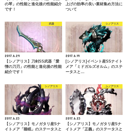
の琴」の性能と進化後の性能紹介
上げの効率の良い素材集め方法に
です！
ついて
武器
シノアリス
2017.6.29
2017.6.19
【シノアリス】刀剣SS武器「愛
[シノアリス]イベント産SSナイト
憎の刀刃」の性能と進化後の性能
メア「ミドガルズオルム」のステ
紹介です！
ータスと…
シノアリス
シノアリス
2017.6.23
2017.6.23
【シノアリス】モノガタリ産Sナ
【シノアリス】モノガタリ産Sナ
イトメア「睡眠」のステータスと
イトメア「正義」のステータスと