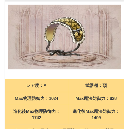
レア度：A
武器種：頭
Max物理防御力：1024
Max魔法防御力：828
進化後Max物理防御力：
進化後Max魔法防御力：
1742
1409