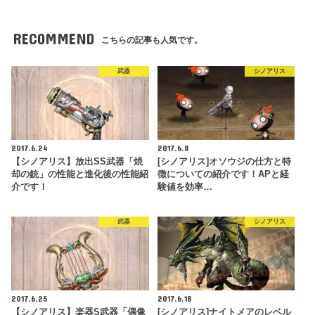
RECOMMEND
こちらの記事も人気です。
武器
シノアリス
2017.6.24
2017.6.8
【シノアリス】放出SS武器「焼
[シノアリス]オソウジの仕方と特
却の銃」の性能と進化後の性能紹
徴についての紹介です！APと経
介です！
験値を効率…
武器
シノアリス
2017.6.25
2017.6.18
【シノアリス】楽器S武器「偶像
[シノアリス]ナイトメアのレベル