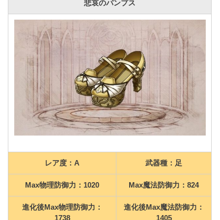
悲哀のパンプス
レア度：A
武器種：足
Max物理防御力：1020
Max魔法防御力：824
進化後Max物理防御力：
進化後Max魔法防御力：
1738
1405