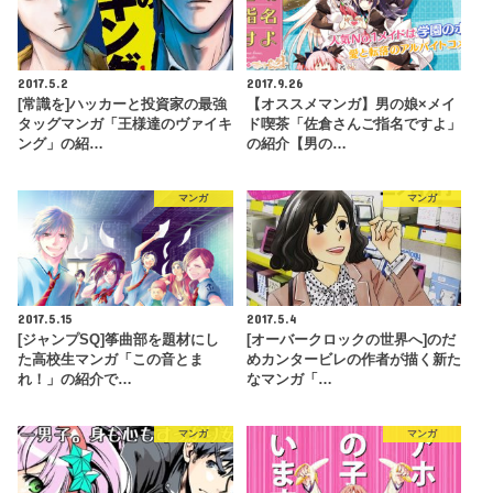
2017.5.2
2017.9.26
[常識を]ハッカーと投資家の最強
【オススメマンガ】男の娘×メイ
タッグマンガ「王様達のヴァイキ
ド喫茶「佐倉さんご指名ですよ」
ング」の紹…
の紹介【男の…
マンガ
マンガ
2017.5.15
2017.5.4
[ジャンプSQ]筝曲部を題材にし
[オーバークロックの世界へ]のだ
た高校生マンガ「この音とま
めカンタービレの作者が描く新た
れ！」の紹介で…
なマンガ「…
マンガ
マンガ