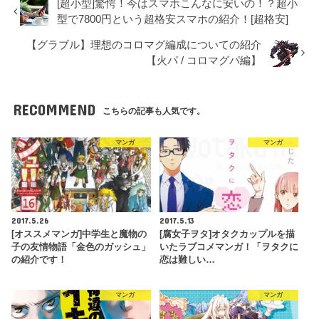
[超小型]驚愕！今はスマホこんなに安いの！？超小
型で7800円という超格安スマホの紹介！[超格安]
【グラブル】理想のコロマグ編成についての紹介
【火パ / コロマグパ編】
RECOMMEND
こちらの記事も人気です。
マンガ
マンガ
2017.5.26
2017.5.13
[オススメマンガ]中学生と魔物の
[腐女子ヲタ]オタクカップルを描
子の友情物語「金色のガッシュ」
いたラブコメマンガ！「ヲタクに
の紹介です！
恋は難しい…
マンガ
マンガ